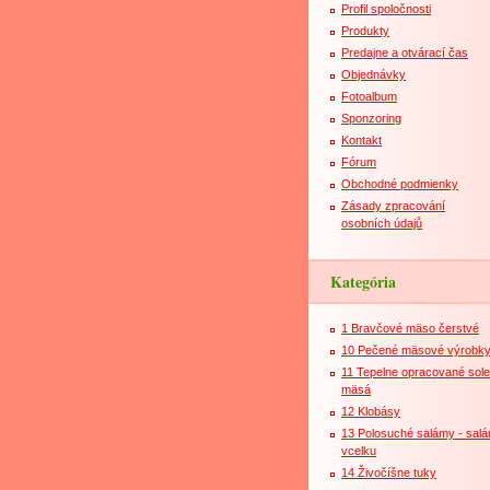
Profil spoločnosti
Produkty
Predajne a otvárací čas
Objednávky
Fotoalbum
Sponzoring
Kontakt
Fórum
Obchodné podmienky
Zásady zpracování
osobních údajů
Kategória
1 Bravčové mäso čerstvé
10 Pečené mäsové výrobk
11 Tepelne opracované sol
mäsá
12 Klobásy
13 Polosuché salámy - sal
vcelku
14 Živočíšne tuky