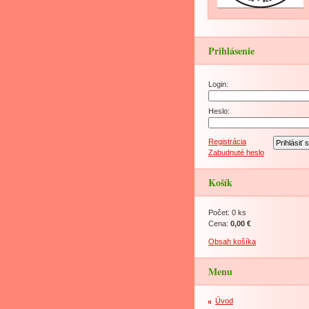
Prihlásenie
Login:
Heslo:
Registrácia
Zabudnuté heslo
Košík
Počet: 0 ks
Cena:
0,00 €
Obsah košíka
Menu
Úvod