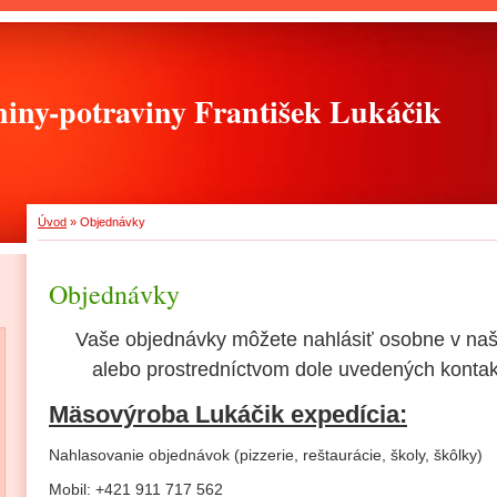
iny-potraviny František Lukáčik
Úvod
»
Objednávky
Objednávky
Vaše objednávky môžete nahlásiť osobne v naš
alebo prostredníctvom dole uvedených kontak
Mäsovýroba Lukáčik expedícia:
Nahlasovanie objednávok (pizzerie, reštaurácie, školy, škôlky)
Mobil: +421 911 717 562