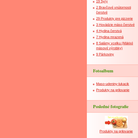
19 Syry
2 Bravčové vnútornosti
čerstvé
29 Produkty pre pizzerie
3 Hovädzie mäso čerstvé
4 Hydina čerstvá
7 Hydina mrazená
8 Salámy vcelku (Mäkké
mäsové výrobky)
9 Párkoviny
Fotoalbum
Maso-udeniny-lukacik
Produkty na grilovanie
Posledné fotografie
Produkty na grilovanie