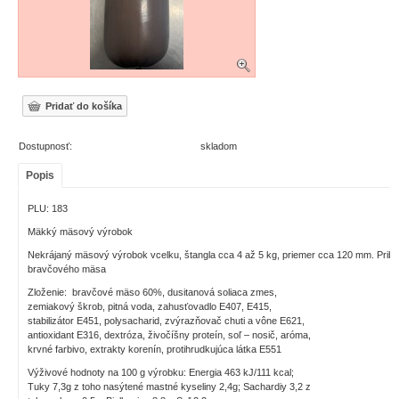
Dostupnosť:
skladom
Popis
PLU: 183
Mäkký mäsový výrobok
Nekrájaný mäsový výrobok vcelku, štangla cca 4 až 5 kg, priemer cca 120 mm. Pribl
bravčového mäsa
Zloženie: bravčové mäso 60%, dusitanová soliaca zmes,
zemiakový škrob, pitná voda, zahusťovadlo E407, E415,
stabilizátor E451, polysacharid, zvýrazňovač chuti a vône E621,
antioxidant E316, dextróza, živočíšny proteín, soľ – nosič, aróma,
krvné farbivo, extrakty korenín, protihrudkujúca látka E551
Výživové hodnoty na 100 g výrobku: Energia 463 kJ/111 kcal;
Tuky 7,3g z toho nasýtené mastné kyseliny 2,4g; Sachardiy 3,2 z