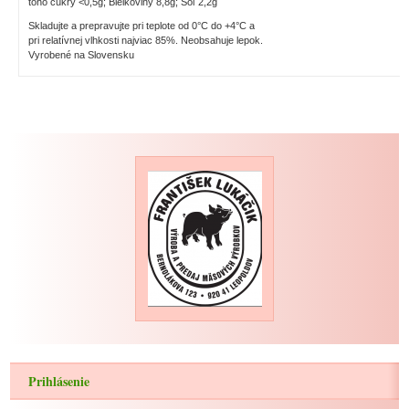
toho cukry <0,5g; Bielkoviny 8,8g; Soľ 2,2g
Skladujte a prepravujte pri teplote od 0°C do +4°C a
pri relatívnej vlhkosti najviac 85%. Neobsahuje lepok.
Vyrobené na Slovensku
Prihlásenie