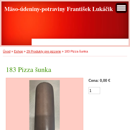
Mäso-údeniny-potraviny František Lukáčik
Úvod
»
Eshop
»
29 Produkty pre pizzerie
»
183 Pizza šunka
183 Pizza šunka
Cena: 0,00 €