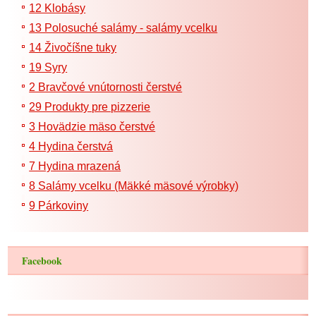
12 Klobásy
13 Polosuché salámy - salámy vcelku
14 Živočíšne tuky
19 Syry
2 Bravčové vnútornosti čerstvé
29 Produkty pre pizzerie
3 Hovädzie mäso čerstvé
4 Hydina čerstvá
7 Hydina mrazená
8 Salámy vcelku (Mäkké mäsové výrobky)
9 Párkoviny
Facebook