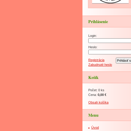
Prihlásenie
Login:
Heslo:
Registrácia
Zabudnuté heslo
Košík
Počet: 0 ks
Cena:
0,00 €
Obsah košíka
Menu
Úvod