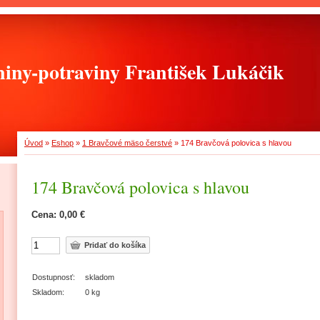
iny-potraviny František Lukáčik
Úvod
»
Eshop
»
1 Bravčové mäso čerstvé
»
174 Bravčová polovica s hlavou
174 Bravčová polovica s hlavou
Cena: 0,00 €
Dostupnosť:
skladom
Skladom:
0 kg