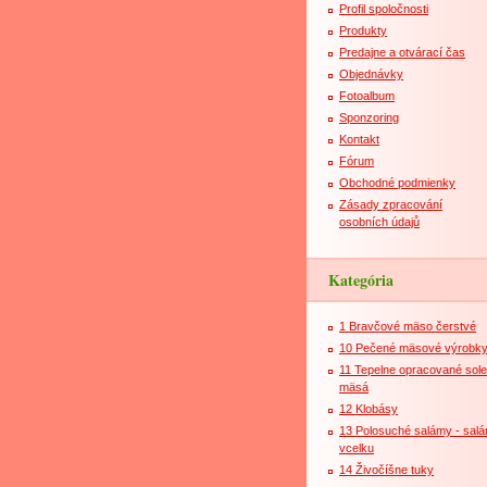
Profil spoločnosti
Produkty
Predajne a otvárací čas
Objednávky
Fotoalbum
Sponzoring
Kontakt
Fórum
Obchodné podmienky
Zásady zpracování
osobních údajů
Kategória
1 Bravčové mäso čerstvé
10 Pečené mäsové výrobk
11 Tepelne opracované sol
mäsá
12 Klobásy
13 Polosuché salámy - sal
vcelku
14 Živočíšne tuky