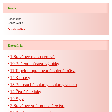
Košík
Počet: 0 ks
Cena:
0,00 €
Obsah košíka
Kategória
1 Bravčové mäso čerstvé
10 Pečené mäsové výrobky
11 Tepelne opracované solené mäsá
12 Klobásy
13 Polosuché salámy - salámy vcelku
14 Živočíšne tuky
19 Syry
2 Bravčové vnútornosti čerstvé