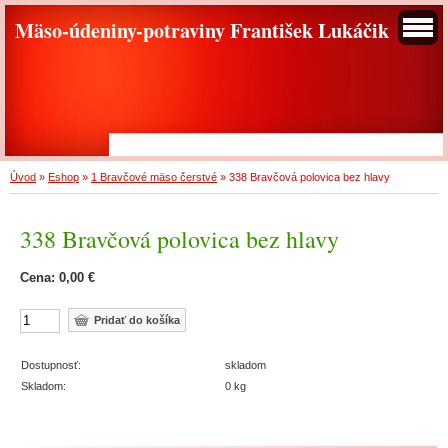
Mäso-údeniny-potraviny František Lukáčik
Úvod
»
Eshop
»
1 Bravčové mäso čerstvé
»
338 Bravčová polovica bez hlavy
338 Bravčová polovica bez hlavy
Cena: 0,00 €
Dostupnosť:
skladom
Skladom:
0 kg