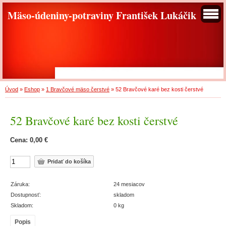
Mäso-údeniny-potraviny František Lukáčik
Úvod
»
Eshop
»
1 Bravčové mäso čerstvé
»
52 Bravčové karé bez kosti čerstvé
52 Bravčové karé bez kosti čerstvé
Cena: 0,00 €
Záruka:
24 mesiacov
Dostupnosť:
skladom
Skladom:
0 kg
Popis