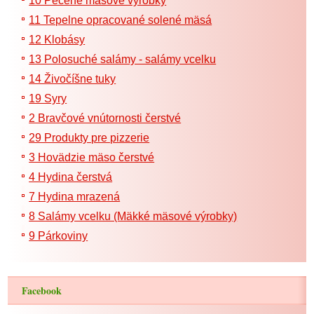
10 Pečené mäsové výrobky
11 Tepelne opracované solené mäsá
12 Klobásy
13 Polosuché salámy - salámy vcelku
14 Živočíšne tuky
19 Syry
2 Bravčové vnútornosti čerstvé
29 Produkty pre pizzerie
3 Hovädzie mäso čerstvé
4 Hydina čerstvá
7 Hydina mrazená
8 Salámy vcelku (Mäkké mäsové výrobky)
9 Párkoviny
Facebook