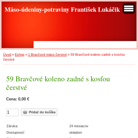
Mäso-údeniny-potraviny František Lukáčik
Úvod
»
Eshop
»
1 Bravčové mäso čerstvé
»
59 Bravčové koleno zadné s kosťou
čerstvé
59 Bravčové koleno zadné s kosťou
čerstvé
Cena: 0,00 €
Záruka:
24 mesiacov
Dostupnosť:
skladom