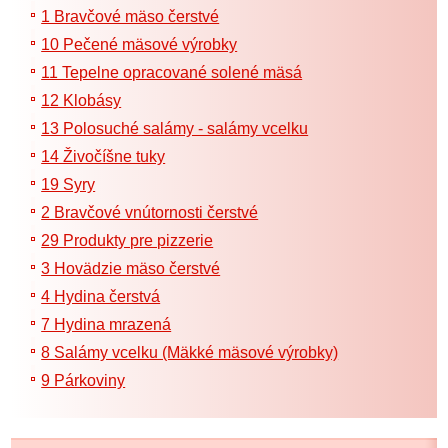
1 Bravčové mäso čerstvé
10 Pečené mäsové výrobky
11 Tepelne opracované solené mäsá
12 Klobásy
13 Polosuché salámy - salámy vcelku
14 Živočíšne tuky
19 Syry
2 Bravčové vnútornosti čerstvé
29 Produkty pre pizzerie
3 Hovädzie mäso čerstvé
4 Hydina čerstvá
7 Hydina mrazená
8 Salámy vcelku (Mäkké mäsové výrobky)
9 Párkoviny