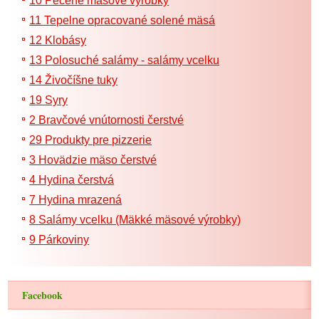
10 Pečené mäsové výrobky
11 Tepelne opracované solené mäsá
12 Klobásy
13 Polosuché salámy - salámy vcelku
14 Živočíšne tuky
19 Syry
2 Bravčové vnútornosti čerstvé
29 Produkty pre pizzerie
3 Hovädzie mäso čerstvé
4 Hydina čerstvá
7 Hydina mrazená
8 Salámy vcelku (Mäkké mäsové výrobky)
9 Párkoviny
Facebook