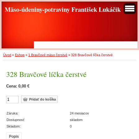
Mäso-údeniny-potraviny František Lukáčik
Úvod
»
Eshop
»
1 Bravčové mäso čerstvé
»
328 Bravčové líčka čerstvé
328 Bravčové líčka čerstvé
Cena: 0,00 €
Záruka:
24 mesiacov
Dostupnosť:
skladom
Skladom:
0
Popis