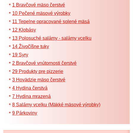
1 Bravčové mäso čerstvé
10 Pečené mäsové výrobky
11 Tepelne opracované solené mäsá
12 Klobásy
13 Polosuché salámy - salámy vcelku
14 Živočíšne tuky
19 Syry
2 Bravčové vnútornosti čerstvé
29 Produkty pre pizzerie
3 Hovädzie mäso čerstvé
4 Hydina čerstvá
7 Hydina mrazená
8 Salámy vcelku (Mäkké mäsové výrobky)
9 Párkoviny