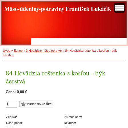
Mäso-údeniny-potraviny František Lukáčik
Úvod
»
Eshop
»
3 Hovädzie mäso čerstvé
»
84 Hovädzia roštenka s kosťou - býk
čerstvá
84 Hovädzia roštenka s kosťou - býk
čerstvá
Cena: 0,00 €
Záruka:
24 mesiacov
Dostupnosť:
skladom