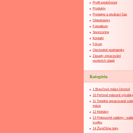
Profil spoločnosti
Produkty
Predajne a otvárací čas
Objednávky
Fotoalbum
Sponzoring
Kontakt
Fórum
Obchodné podmienky
Zásady zpracování
osobních údajů
Kategória
1 Bravčové mäso čerstvé
10 Pečené mäsové výrobk
11 Tepelne opracované sol
mäsá
12 Klobásy
13 Polosuché salámy - sal
vcelku
14 Živočíšne tuky