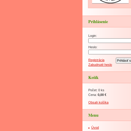
Prihlásenie
Login:
Heslo:
Registrácia
Zabudnuté heslo
Košík
Počet: 0 ks
Cena:
0,00 €
Obsah košíka
Menu
Úvod