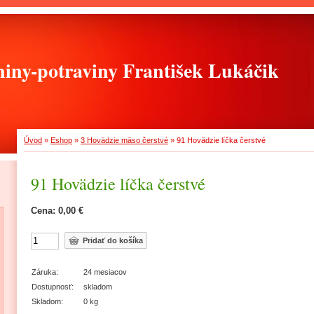
iny-potraviny František Lukáčik
Úvod
»
Eshop
»
3 Hovädzie mäso čerstvé
»
91 Hovädzie líčka čerstvé
91 Hovädzie líčka čerstvé
Cena: 0,00 €
Záruka:
24 mesiacov
Dostupnosť:
skladom
Skladom:
0 kg