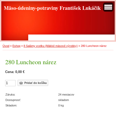
Mäso-údeniny-potraviny František Lukáčik
Úvod
»
Eshop
»
8 Salámy vcelku (Mäkké mäsové výrobky)
»
280 Luncheon nárez
280 Luncheon nárez
Cena: 0,00 €
Záruka:
24 mesiacov
Dostupnosť:
skladom
Skladom:
0 kg