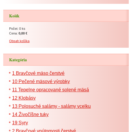
Košík
Počet: 0 ks
Cena:
0,00 €
Obsah košíka
Kategória
1 Bravčové mäso čerstvé
10 Pečené mäsové výrobky
11 Tepelne opracované solené mäsá
12 Klobásy
13 Polosuché salámy - salámy vcelku
14 Živočíšne tuky
19 Syry
2 Bravčové vnútornosti čerstvé