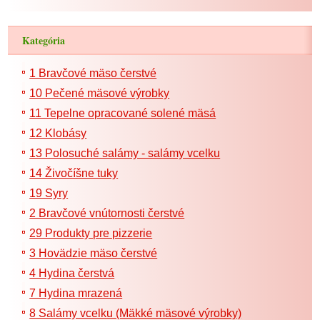
Kategória
1 Bravčové mäso čerstvé
10 Pečené mäsové výrobky
11 Tepelne opracované solené mäsá
12 Klobásy
13 Polosuché salámy - salámy vcelku
14 Živočíšne tuky
19 Syry
2 Bravčové vnútornosti čerstvé
29 Produkty pre pizzerie
3 Hovädzie mäso čerstvé
4 Hydina čerstvá
7 Hydina mrazená
8 Salámy vcelku (Mäkké mäsové výrobky)