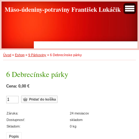
Mäso-údeniny-potraviny František Lukáčik
Úvod
»
Eshop
»
9 Párkoviny
»
6 Debrecínske párky
6 Debrecínske párky
Cena: 0,00 €
Záruka:
24 mesiacov
Dostupnosť:
skladom
Skladom:
0 kg
Popis