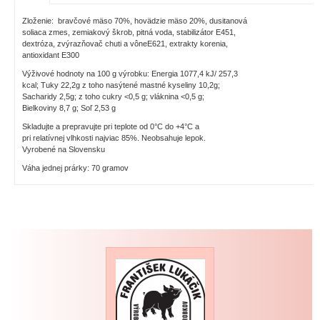
Zloženie: bravčové mäso 70%, hovädzie mäso 20%, dusitanová
soliaca zmes, zemiakový škrob, pitná voda, stabilizátor E451,
dextróza, zvýrazňovač chuti a vôneE621, extrakty korenia,
antioxidant E300
Výživové hodnoty na 100 g výrobku: Energia 1077,4 kJ/ 257,3
kcal; Tuky 22,2g z toho nasýtené mastné kyseliny 10,2g;
Sacharidy 2,5g; z toho cukry <0,5 g; vláknina <0,5 g;
Bielkoviny 8,7 g; Soľ 2,53 g
Skladujte a prepravujte pri teplote od 0°C do +4°C a
pri relatívnej vlhkosti najviac 85%. Neobsahuje lepok.
Vyrobené na Slovensku
Váha jednej prárky: 70 gramov