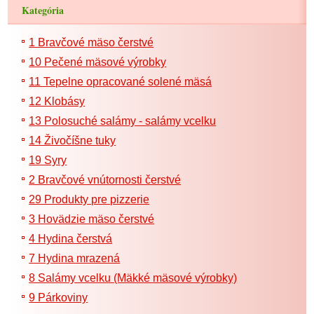
Kategória
1 Bravčové mäso čerstvé
10 Pečené mäsové výrobky
11 Tepelne opracované solené mäsá
12 Klobásy
13 Polosuché salámy - salámy vcelku
14 Živočíšne tuky
19 Syry
2 Bravčové vnútornosti čerstvé
29 Produkty pre pizzerie
3 Hovädzie mäso čerstvé
4 Hydina čerstvá
7 Hydina mrazená
8 Salámy vcelku (Mäkké mäsové výrobky)
9 Párkoviny