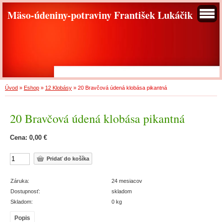
Mäso-údeniny-potraviny František Lukáčik
Úvod
»
Eshop
»
12 Klobásy
»
20 Bravčová údená klobása pikantná
20 Bravčová údená klobása pikantná
Cena: 0,00 €
Záruka:
24 mesiacov
Dostupnosť:
skladom
Skladom:
0 kg
Popis