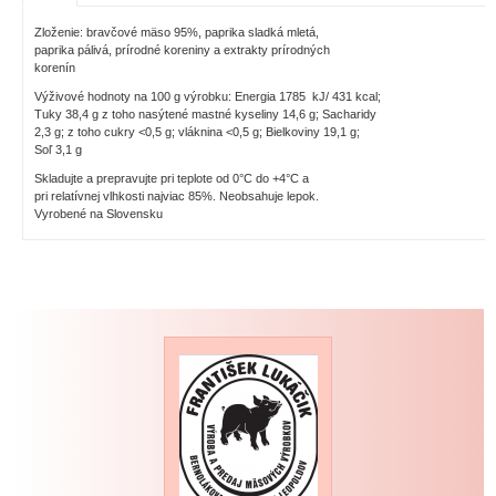
Zloženie: bravčové mäso 95%, paprika sladká mletá,
paprika pálivá, prírodné koreniny a extrakty prírodných
korenín
Výživové hodnoty na 100 g výrobku: Energia 1785 kJ/ 431 kcal;
Tuky 38,4 g z toho nasýtené mastné kyseliny 14,6 g; Sacharidy
2,3 g; z toho cukry <0,5 g; vláknina <0,5 g; Bielkoviny 19,1 g;
Soľ 3,1 g
Skladujte a prepravujte pri teplote od 0°C do +4°C a
pri relatívnej vlhkosti najviac 85%. Neobsahuje lepok.
Vyrobené na Slovensku