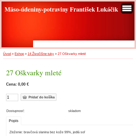
Mäso-údeniny-potraviny František Lukáčik
Úvod
»
Eshop
»
14 Živočíšne tuky
»
27 Oškvarky mleté
27 Oškvarky mleté
Cena: 0,00 €
Dostupnosť:
skladom
Popis
Zloženie: bravčová slanina bez kože 99%, jedlá soľ