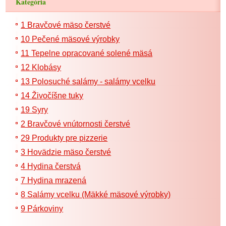
Kategória
1 Bravčové mäso čerstvé
10 Pečené mäsové výrobky
11 Tepelne opracované solené mäsá
12 Klobásy
13 Polosuché salámy - salámy vcelku
14 Živočíšne tuky
19 Syry
2 Bravčové vnútornosti čerstvé
29 Produkty pre pizzerie
3 Hovädzie mäso čerstvé
4 Hydina čerstvá
7 Hydina mrazená
8 Salámy vcelku (Mäkké mäsové výrobky)
9 Párkoviny