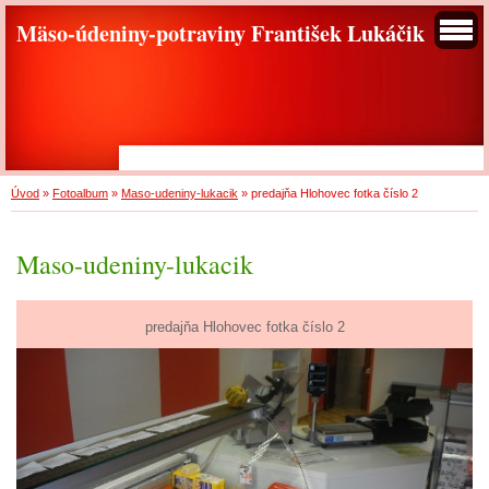
Mäso-údeniny-potraviny František Lukáčik
Úvod
»
Fotoalbum
»
Maso-udeniny-lukacik
»
predajňa Hlohovec fotka číslo 2
Maso-udeniny-lukacik
predajňa Hlohovec fotka číslo 2