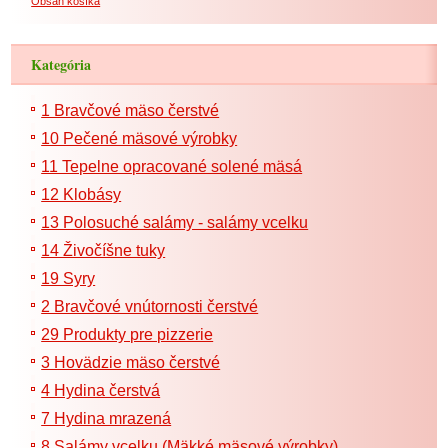
Obsah košíka
Kategória
1 Bravčové mäso čerstvé
10 Pečené mäsové výrobky
11 Tepelne opracované solené mäsá
12 Klobásy
13 Polosuché salámy - salámy vcelku
14 Živočíšne tuky
19 Syry
2 Bravčové vnútornosti čerstvé
29 Produkty pre pizzerie
3 Hovädzie mäso čerstvé
4 Hydina čerstvá
7 Hydina mrazená
8 Salámy vcelku (Mäkké mäsové výrobky)