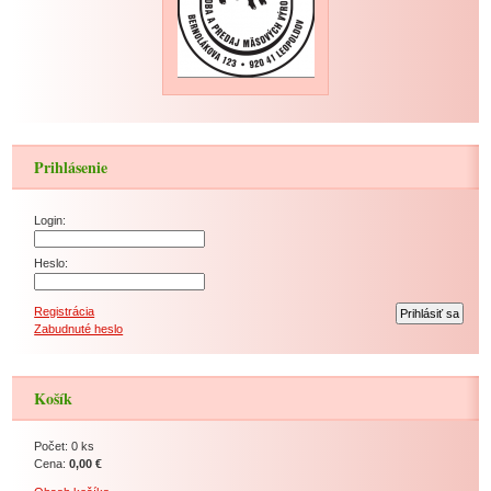
Prihlásenie
Login:
Heslo:
Registrácia
Zabudnuté heslo
Košík
Počet: 0 ks
Cena:
0,00 €