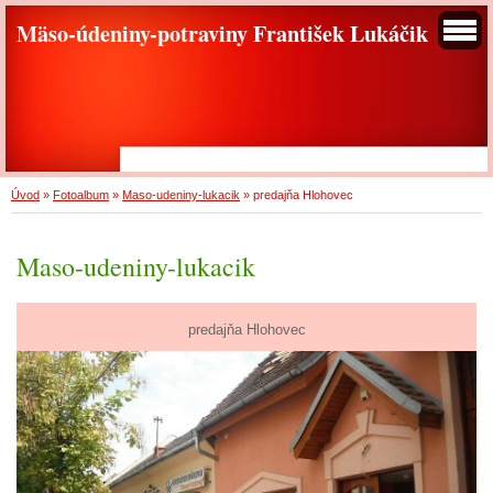
Mäso-údeniny-potraviny František Lukáčik
Úvod
»
Fotoalbum
»
Maso-udeniny-lukacik
»
predajňa Hlohovec
Maso-udeniny-lukacik
predajňa Hlohovec