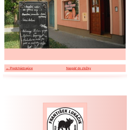
← Predchádzajúce
Naspäť do zložky