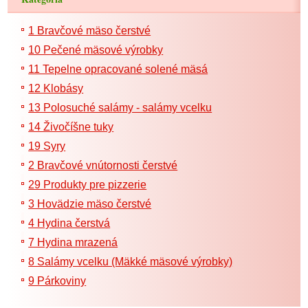
1 Bravčové mäso čerstvé
10 Pečené mäsové výrobky
11 Tepelne opracované solené mäsá
12 Klobásy
13 Polosuché salámy - salámy vcelku
14 Živočíšne tuky
19 Syry
2 Bravčové vnútornosti čerstvé
29 Produkty pre pizzerie
3 Hovädzie mäso čerstvé
4 Hydina čerstvá
7 Hydina mrazená
8 Salámy vcelku (Mäkké mäsové výrobky)
9 Párkoviny