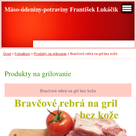
Mäso-údeniny-potraviny František Lukáčik
Úvod
»
Fotoalbum
»
Produkty na grilovanie
»
Bravčové rebrá na gril bez kože
Produkty na grilovanie
Bravčové rebrá na gril bez kože