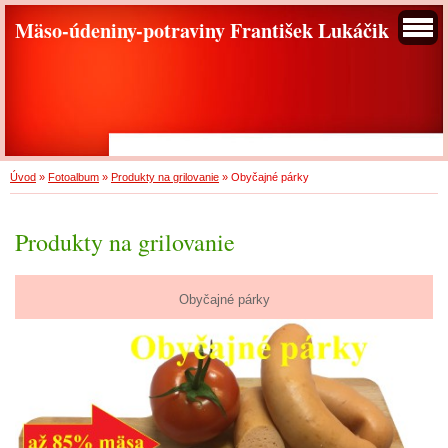
Mäso-údeniny-potraviny František Lukáčik
Úvod
»
Fotoalbum
»
Produkty na grilovanie
»
Obyčajné párky
Produkty na grilovanie
Obyčajné párky