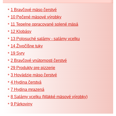
1 Bravčové mäso čerstvé
10 Pečené mäsové výrobky
11 Tepelne opracované solené mäsá
12 Klobásy
13 Polosuché salámy - salámy vcelku
14 Živočíšne tuky
19 Syry
2 Bravčové vnútornosti čerstvé
29 Produkty pre pizzerie
3 Hovädzie mäso čerstvé
4 Hydina čerstvá
7 Hydina mrazená
8 Salámy vcelku (Mäkké mäsové výrobky)
9 Párkoviny