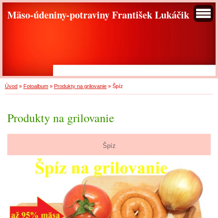
Mäso-údeniny-potraviny František Lukáčik
Úvod
»
Fotoalbum
»
Produkty na grilovanie
»
Špíz
Produkty na grilovanie
Špíz