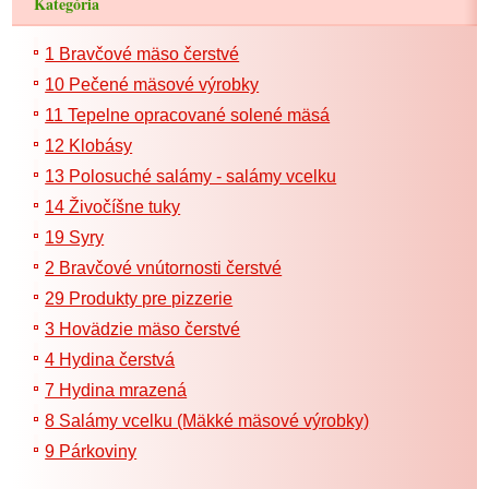
Kategória
1 Bravčové mäso čerstvé
10 Pečené mäsové výrobky
11 Tepelne opracované solené mäsá
12 Klobásy
13 Polosuché salámy - salámy vcelku
14 Živočíšne tuky
19 Syry
2 Bravčové vnútornosti čerstvé
29 Produkty pre pizzerie
3 Hovädzie mäso čerstvé
4 Hydina čerstvá
7 Hydina mrazená
8 Salámy vcelku (Mäkké mäsové výrobky)
9 Párkoviny